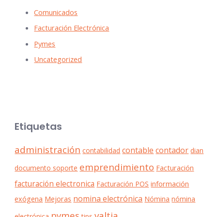
Comunicados
Facturación Electrónica
Pymes
Uncategorized
Etiquetas
administración
contable
contador
contabilidad
dian
emprendimiento
documento soporte
Facturación
facturación electronica
Facturación POS
información
nomina electrónica
exógena
Mejoras
Nómina
nómina
pymes
valtia
electrónica
tips