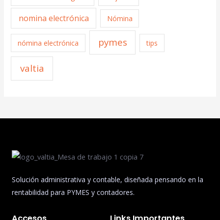
nomina electrónica
Nómina
pymes
nómina electrónica
tips
valtia
Solución administrativa y contable, diseñada pensando en la
rentabilidad para PYMES y contadores.
Accesos
Links Importantes