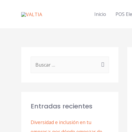
Ir
al
Inicio
POS Ele
contenido
B
u
s
c
a
Entradas recientes
r
p
Diversidad e inclusión en tu
o
empresa: por dónde empezar de