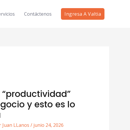
rvicios
Contáctenos
Ingresa A Valtia
 “productividad”
gocio y esto es lo
a
r
Juan LLanos
/
junio 24, 2026