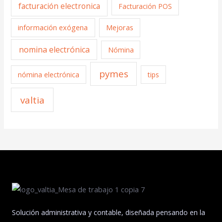
facturación electronica
Facturación POS
información exógena
Mejoras
nomina electrónica
Nómina
pymes
nómina electrónica
tips
valtia
Solución administrativa y contable, diseñada pensando en la